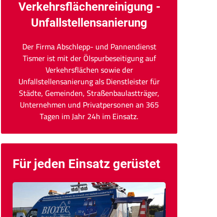
Verkehrsflächenreinigung -
Unfallstellensanierung
Der Firma Abschlepp- und Pannendienst
Tismer ist mit der Ölspurbeseitigung auf
Verkehrsflächen sowie der
Unfallstellensanierung als Dienstleister für
Städte, Gemeinden, Straßenbaulastträger,
Unternehmen und Privatpersonen an 365
Tagen im Jahr 24h im Einsatz.
Für jeden Einsatz gerüstet